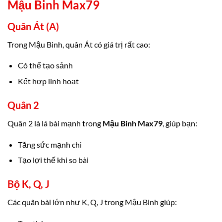
Mậu Binh Max79
Quân Át (A)
Trong Mậu Binh, quân Át có giá trị rất cao:
Có thể tạo sảnh
Kết hợp linh hoạt
Quân 2
Quân 2 là lá bài mạnh trong
Mậu Binh Max79
, giúp bạn:
Tăng sức mạnh chi
Tạo lợi thế khi so bài
Bộ K, Q, J
Các quân bài lớn như K, Q, J trong Mậu Binh giúp: