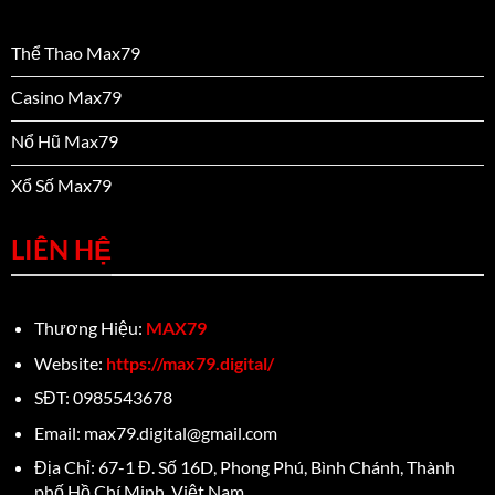
Thể Thao Max79
Casino Max79
Nổ Hũ Max79
Xổ Số Max79
LIÊN HỆ
Thương Hiệu:
MAX79
Website:
https://max79.digital/
SĐT:
0985543678
Email:
max79.digital@gmail.com
Địa Chỉ:
67-1 Đ. Số 16D, Phong Phú, Bình Chánh, Thành
phố Hồ Chí Minh, Việt Nam