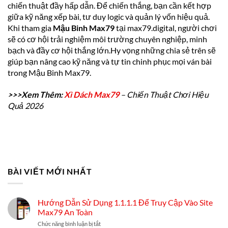
chiến thuật đầy hấp dẫn. Để chiến thắng, bạn cần kết hợp
giữa kỹ năng xếp bài, tư duy logic và quản lý vốn hiệu quả.
Khi tham gia
Mậu Binh Max79
tại max79.digital, người chơi
sẽ có cơ hội trải nghiệm môi trường chuyên nghiệp, minh
bạch và đầy cơ hội thắng lớn.Hy vọng những chia sẻ trên sẽ
giúp bạn nâng cao kỹ năng và tự tin chinh phục mọi ván bài
trong Mậu Binh Max79.
>>>Xem Thêm:
Xì Dách Max79
– Chiến Thuật Chơi Hiệu
Quả 2026
BÀI VIẾT MỚI NHẤT
Hướng Dẫn Sử Dụng 1.1.1.1 Để Truy Cập Vào Site
Max79 An Toàn
Chức năng bình luận bị tắt
ở