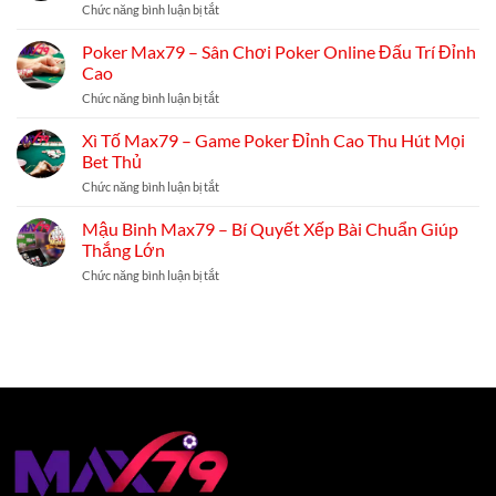
Max79
Chức năng bình luận bị tắt
ở
Rồng
–
Nổ
May
Trải
Hũ
Poker Max79 – Sân Chơi Poker Online Đấu Trí Đỉnh
Mắn
Nghiệm
Thần
Cao
Slot,
Tài
Săn
Max79
Chức năng bình luận bị tắt
ở
Jackpot
–
Poker
Cực
Game
Max79
Xì Tố Max79 – Game Poker Đỉnh Cao Thu Hút Mọi
Đỉnh
Quay
–
Bet Thủ
Hũ
Sân
Đỉnh
Chơi
Chức năng bình luận bị tắt
ở
Cao,
Poker
Xì
Jackpot
Online
Tố
Mậu Binh Max79 – Bí Quyết Xếp Bài Chuẩn Giúp
Siêu
Đấu
Max79
Khủng
Thắng Lớn
Trí
–
Đỉnh
Game
Chức năng bình luận bị tắt
ở
Cao
Poker
Mậu
Đỉnh
Binh
Cao
Max79
Thu
–
Hút
Bí
Mọi
Quyết
Bet
Xếp
Thủ
Bài
Chuẩn
Giúp
Thắng
Lớn