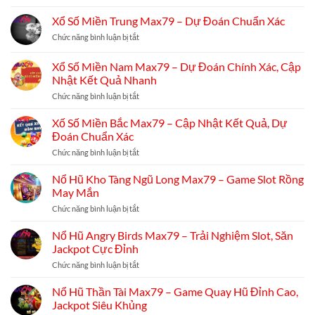
Hướng
Dẫn
Xổ Số Miền Trung Max79 – Dự Đoán Chuẩn Xác
Sử
Dụng
Chức năng bình luận bị tắt
ở
1.1.1.1
Xổ
Để
Số
Xổ Số Miền Nam Max79 – Dự Đoán Chính Xác, Cập
Truy
Miền
Nhật Kết Quả Nhanh
Cập
Trung
Vào
Max79
Chức năng bình luận bị tắt
ở
Site
–
Xổ
Max79
Dự
Số
Xố Số Miền Bắc Max79 – Cập Nhật Kết Quả, Dự
An
Đoán
Miền
Toàn
Chuẩn
Đoán Chuẩn Xác
Nam
Xác
Max79
Chức năng bình luận bị tắt
ở
–
Xố
Dự
Số
Nổ Hũ Kho Tàng Ngũ Long Max79 – Game Slot Rồng
Đoán
Miền
May Mắn
Chính
Bắc
Xác,
Max79
Chức năng bình luận bị tắt
ở
Cập
–
Nổ
Nhật
Cập
Hũ
Nổ Hũ Angry Birds Max79 – Trải Nghiệm Slot, Săn
Kết
Nhật
Kho
Quả
Jackpot Cực Đỉnh
Kết
Tàng
Nhanh
Quả,
Ngũ
Chức năng bình luận bị tắt
ở
Dự
Long
Nổ
Đoán
Max79
Hũ
Nổ Hũ Thần Tài Max79 – Game Quay Hũ Đỉnh Cao,
Chuẩn
–
Angry
Xác
Jackpot Siêu Khủng
Game
Birds
Slot