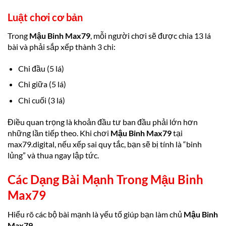
Luật chơi cơ bản
Trong
Mậu Binh Max79
, mỗi người chơi sẽ được chia 13 lá
bài và phải sắp xếp thành 3 chi:
Chi đầu (5 lá)
Chi giữa (5 lá)
Chi cuối (3 lá)
Điều quan trọng là khoản đầu tư ban đầu phải lớn hơn
những lần tiếp theo. Khi chơi
Mậu Binh Max79
tại
max79.digital, nếu xếp sai quy tắc, bạn sẽ bị tính là “binh
lủng” và thua ngay lập tức.
Các Dạng Bài Mạnh Trong Mậu Binh
Max79
Hiểu rõ các bộ bài mạnh là yếu tố giúp bạn làm chủ
Mậu Binh
Max79
.