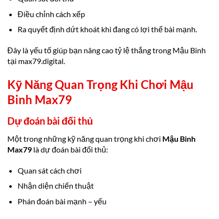
Điều chỉnh cách xếp
Ra quyết định dứt khoát khi đang có lợi thế bài mạnh.
Đây là yếu tố giúp bạn nâng cao tỷ lệ thắng trong Mậu Binh
tại max79.digital.
Kỹ Năng Quan Trọng Khi Chơi Mậu
Binh Max79
Dự đoán bài đối thủ
Một trong những kỹ năng quan trọng khi chơi
Mậu Binh
Max79
là dự đoán bài đối thủ:
Quan sát cách chơi
Nhận diện chiến thuật
Phán đoán bài mạnh – yếu