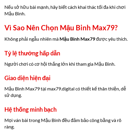
Nếu sở hữu bài mạnh, hãy biết cách khai thác tối đa khi chơi
Mậu Binh.
Vì Sao Nên Chọn Mậu Binh Max79?
Không phải ngẫu nhiên mà
Mậu Binh Max79
được yêu thích.
Tỷ lệ thưởng hấp dẫn
Người chơi có cơ hội thắng lớn khi tham gia Mậu Binh.
Giao diện hiện đại
Mậu Binh Max79 tại max79.digital có thiết kế thân thiện, dễ
sử dụng.
Hệ thống minh bạch
Mọi ván bài trong Mậu Binh đều đảm bảo công bằng và rõ
ràng.