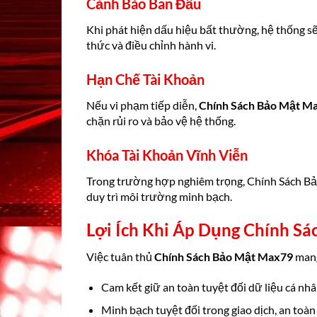
Cảnh Báo Ban Đầu
Khi phát hiện dấu hiệu bất thường, hệ thống s
thức và điều chỉnh hành vi.
Hạn Chế Tài Khoản
Nếu vi phạm tiếp diễn,
Chính Sách Bảo Mật M
chặn rủi ro và bảo vệ hệ thống.
Khóa Tài Khoản Vĩnh Viễn
Trong trường hợp nghiêm trọng, Chính Sách Bả
duy trì môi trường minh bạch.
Lợi Ích Khi Áp Dụng Chính S
Việc tuân thủ
Chính Sách Bảo Mật Max79
mang 
Cam kết giữ an toàn tuyệt đối dữ liệu cá nh
Minh bạch tuyệt đối trong giao dịch, an toà