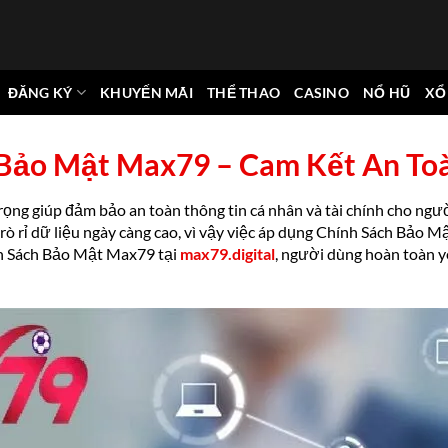
ĐĂNG KÝ
KHUYẾN MÃI
THỂ THAO
CASINO
NỔ HŨ
XỔ
 Bảo Mật Max79 – Cam Kết An Toà
ọng giúp đảm bảo an toàn thông tin cá nhân và tài chính cho người
rò rỉ dữ liệu ngày càng cao, vì vậy việc áp dụng Chính Sách Bảo M
ính Sách Bảo Mật Max79 tại
max79.digital
, người dùng hoàn toàn 