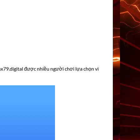
x79.digital được nhiều người chơi lựa chọn vì