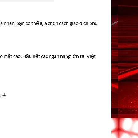
 nhân, bạn có thể lựa chọn cách giao dịch phù
ảo mật cao. Hầu hết các ngân hàng lớn tại Việt
 cụ.