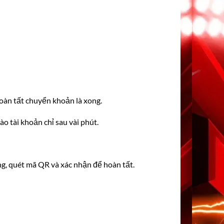
oàn tất chuyển khoản là xong.
ào tài khoản chỉ sau vài phút.
g, quét mã QR và xác nhận để hoàn tất.