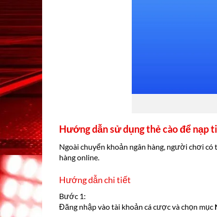
Hướng dẫn sử dụng thẻ cào để nạp 
Ngoài chuyển khoản ngân hàng, người chơi có 
hàng online.
Hướng dẫn chi tiết
Bước 1:
Đăng nhập vào tài khoản cá cược và chọn mục