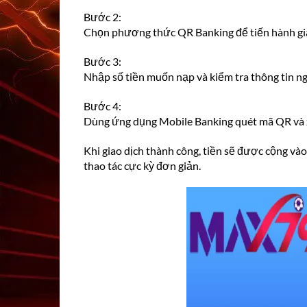
Bước 2:
Chọn phương thức QR Banking để tiến hành gia
Bước 3:
Nhập số tiền muốn nạp và kiểm tra thông tin ng
Bước 4:
Dùng ứng dụng Mobile Banking quét mã QR và 
Khi giao dịch thành công, tiền sẽ được cộng và
thao tác cực kỳ đơn giản.