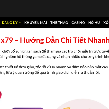
ĐĂNG KÝ
KHUYẾN MÃI
THỂ THAO
CASINO
NỔ HŨ
XỔ
x79 – Hướng Dẫn Chi Tiết Nhan
chơi bổ sung ngân sách để tham gia các trò chơi giải trí trực tuyế
 trải nghiệm hệ thống game đa dạng và nhận nhiều chương trình k
c thiết kế đơn giản, tốc độ xử lý nhanh và đảm bảo bảo mật cao. 
g lưu ý quan trọng để quá trình giao dịch diễn ra thuận lợi.