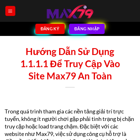
Bỏ
qua
nội
dung
ĐĂNG KÝ
ĐĂNG NHẬP
Hướng Dẫn Sử Dụng
1.1.1.1 Để Truy Cập Vào
Site Max79 An Toàn
Trong quá trình tham gia các nền tảng giải trí trực
tuyến, không ít người chơi gặp phải tình trạng bị chặn
truy cập hoặc load trang chậm. Đặc biệt với các
website như Max79, việc sử dụng công cụ hỗ trợ là