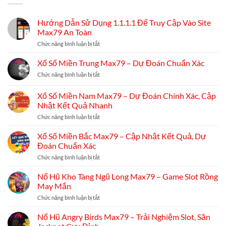
Hướng Dẫn Sử Dụng 1.1.1.1 Để Truy Cập Vào Site
Max79 An Toàn
Chức năng bình luận bị tắt
ở
Hướng
Dẫn
Xổ Số Miền Trung Max79 – Dự Đoán Chuẩn Xác
Sử
Dụng
Chức năng bình luận bị tắt
ở
1.1.1.1
Xổ
Để
Số
Xổ Số Miền Nam Max79 – Dự Đoán Chính Xác, Cập
Truy
Miền
Nhật Kết Quả Nhanh
Cập
Trung
Vào
Max79
Chức năng bình luận bị tắt
ở
Site
–
Xổ
Max79
Dự
Số
Xố Số Miền Bắc Max79 – Cập Nhật Kết Quả, Dự
An
Đoán
Miền
Toàn
Chuẩn
Đoán Chuẩn Xác
Nam
Xác
Max79
Chức năng bình luận bị tắt
ở
–
Xố
Dự
Số
Nổ Hũ Kho Tàng Ngũ Long Max79 – Game Slot Rồng
Đoán
Miền
May Mắn
Chính
Bắc
Xác,
Max79
Chức năng bình luận bị tắt
ở
Cập
–
Nổ
Nhật
Cập
Hũ
Nổ Hũ Angry Birds Max79 – Trải Nghiệm Slot, Săn
Kết
Nhật
Kho
Quả
Kết