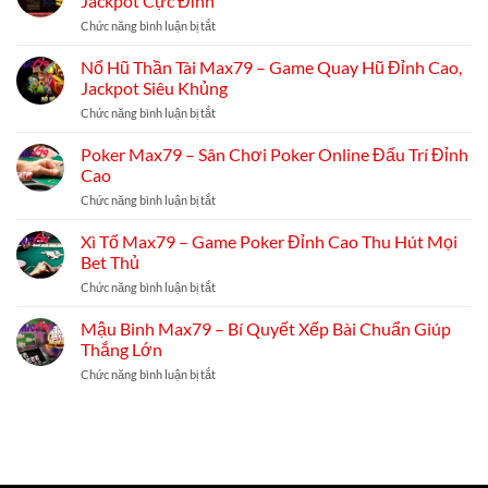
Jackpot Cực Đỉnh
Tàng
Nhanh
Quả,
Ngũ
Chức năng bình luận bị tắt
ở
Dự
Long
Nổ
Đoán
Max79
Hũ
Nổ Hũ Thần Tài Max79 – Game Quay Hũ Đỉnh Cao,
Chuẩn
–
Angry
Xác
Jackpot Siêu Khủng
Game
Birds
Slot
Max79
Chức năng bình luận bị tắt
ở
Rồng
–
Nổ
May
Trải
Hũ
Poker Max79 – Sân Chơi Poker Online Đấu Trí Đỉnh
Mắn
Nghiệm
Thần
Cao
Slot,
Tài
Săn
Max79
Chức năng bình luận bị tắt
ở
Jackpot
–
Poker
Cực
Game
Max79
Xì Tố Max79 – Game Poker Đỉnh Cao Thu Hút Mọi
Đỉnh
Quay
–
Bet Thủ
Hũ
Sân
Đỉnh
Chơi
Chức năng bình luận bị tắt
ở
Cao,
Poker
Xì
Jackpot
Online
Tố
Mậu Binh Max79 – Bí Quyết Xếp Bài Chuẩn Giúp
Siêu
Đấu
Max79
Khủng
Thắng Lớn
Trí
–
Đỉnh
Game
Chức năng bình luận bị tắt
ở
Cao
Poker
Mậu
Đỉnh
Binh
Cao
Max79
Thu
–
Hút
Bí
Mọi
Quyết
Bet